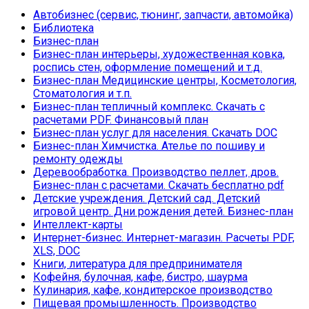
Автобизнес (сервис, тюнинг, запчасти, автомойка)
Библиотека
Бизнес-план
Бизнес-план интерьеры, художественная ковка,
роспись стен, оформление помещений и т.д.
Бизнес-план Медицинские центры, Косметология,
Стоматология и т.п.
Бизнес-план тепличный комплекс. Скачать с
расчетами PDF. Финансовый план
Бизнес-план услуг для населения. Скачать DOC
Бизнес-план Химчистка. Ателье по пошиву и
ремонту одежды
Деревообработка. Производство пеллет, дров.
Бизнес-план с расчетами. Скачать бесплатно pdf
Детские учреждения. Детский сад. Детский
игровой центр. Дни рождения детей. Бизнес-план
Интеллект-карты
Интернет-бизнес. Интернет-магазин. Расчеты PDF,
XLS, DOC
Книги, литература для предпринимателя
Кофейня, булочная, кафе, бистро, шаурма
Кулинария, кафе, кондитерское производство
Пищевая промышленность. Производство