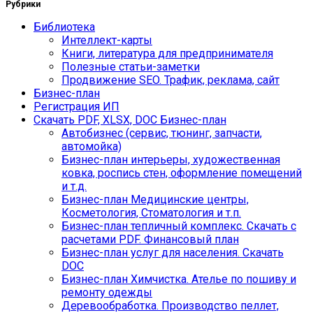
Рубрики
Библиотека
Интеллект-карты
Книги, литература для предпринимателя
Полезные статьи-заметки
Продвижение SEO. Трафик, реклама, сайт
Бизнес-план
Регистрация ИП
Скачать PDF, XLSX, DOC Бизнес-план
Автобизнес (сервис, тюнинг, запчасти,
автомойка)
Бизнес-план интерьеры, художественная
ковка, роспись стен, оформление помещений
и т.д.
Бизнес-план Медицинские центры,
Косметология, Стоматология и т.п.
Бизнес-план тепличный комплекс. Скачать с
расчетами PDF. Финансовый план
Бизнес-план услуг для населения. Скачать
DOC
Бизнес-план Химчистка. Ателье по пошиву и
ремонту одежды
Деревообработка. Производство пеллет,