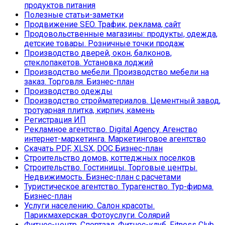
продуктов питания
Полезные статьи-заметки
Продвижение SEO. Трафик, реклама, сайт
Продовольственные магазины: продукты, одежда,
детские товары. Розничные точки продаж
Производство дверей, окон, балконов,
стеклопакетов. Установка лоджий
Производство мебели. Производство мебели на
заказ. Торговля. Бизнес-план
Производство одежды
Производство стройматериалов. Цементный завод,
тротуарная плитка, кирпич, камень
Регистрация ИП
Рекламное агентство. Digital Agency. Агенство
интернет-маркетинга. Маркетинговое агентство
Скачать PDF, XLSX, DOC Бизнес-план
Строительство домов, коттеджных поселков
Строительство. Гостиницы. Торговые центры.
Недвижимость. Бизнес-план с расчетами
Туристическое агентство. Турагенство. Тур-фирма.
Бизнес-план
Услуги населению. Салон красоты.
Парикмахерская. Фотоуслуги. Солярий
Фитнес-центр. Спортзал. Фитнес-клуб. Fitness Club.