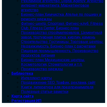
Рекламное агентство. Digital Agency. Агенство
интернет-маркетинга. Маркетинговое
агентство
Бизнес-план Химчистка. Ателье по пошиву и
ремонту одежды
Фитнес-центр. Спортзал. Фитнес-клуб. Fitness
Club. Fitness Center. Бизнес-план
Производство стройматериалов. Цементный
завод, тротуарная плитка, кирпич, камень
Строительство. Гостиницы. Торговые центры.
Недвижимость. Бизнес-план с расчетами
Пищевая промышленность. Производство
продуктов питания
Бизнес-план Медицинские центры,
Косметология, Стоматология и т.п.
Производство одежды
Библиотека
Интеллект-карты
Продвижение SEO. Трафик, реклама, сайт
Книги, литература для предпринимателя
Полезные статьи-заметки
Карта сайта
Регистрация ИП