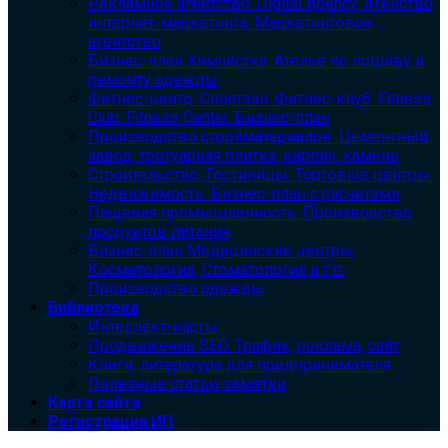
Рекламное агентство. Digital Agency. Агенство
интернет-маркетинга. Маркетинговое
агентство
Бизнес-план Химчистка. Ателье по пошиву и
ремонту одежды
Фитнес-центр. Спортзал. Фитнес-клуб. Fitness
Club. Fitness Center. Бизнес-план
Производство стройматериалов. Цементный
завод, тротуарная плитка, кирпич, камень
Строительство. Гостиницы. Торговые центры.
Недвижимость. Бизнес-план с расчетами
Пищевая промышленность. Производство
продуктов питания
Бизнес-план Медицинские центры,
Косметология, Стоматология и т.п.
Производство одежды
Библиотека
Интеллект-карты
Продвижение SEO. Трафик, реклама, сайт
Книги, литература для предпринимателя
Полезные статьи-заметки
Карта сайта
Регистрация ИП