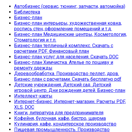
Автобизнес (сервис, тюнинг, запчасти, автомойка)
Библиотека
Бизнес-план
Бизнес-план интерьеры, художественная ковка,
роспись стен, оформление помещений и т.д.
Бизнес-план Медицинские центры, Косметология,
Стоматология и т.п.
Бизнес-план тепличный комплекс. Скачать с
расчетами PDF. Финансовый план
Бизнес-план услуг для населения. Скачать DOC
Бизнес-план Химчистка. Ателье по пошиву и
ремонту одежды
Деревообработка. Производство пеллет, дров.
Бизнес-план с расчетами. Скачать бесплатно pdf
Детские учреждения. Детский сад. Детский
игровой центр. Дни рождения детей. Бизнес-план
Интеллект-карты
Интернет-бизнес. Интернет-магазин. Расчеты PDF,
XLS, DOC
Книги, литература для предпринимателя
Кофейня, булочная, кафе, бистро, шаурма
Кулинария, кафе, кондитерское производство
Пищевая промышленность. Производство