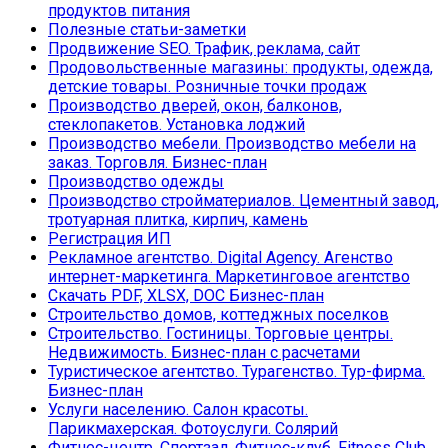
продуктов питания
Полезные статьи-заметки
Продвижение SEO. Трафик, реклама, сайт
Продовольственные магазины: продукты, одежда,
детские товары. Розничные точки продаж
Производство дверей, окон, балконов,
стеклопакетов. Установка лоджий
Производство мебели. Производство мебели на
заказ. Торговля. Бизнес-план
Производство одежды
Производство стройматериалов. Цементный завод,
тротуарная плитка, кирпич, камень
Регистрация ИП
Рекламное агентство. Digital Agency. Агенство
интернет-маркетинга. Маркетинговое агентство
Скачать PDF, XLSX, DOC Бизнес-план
Строительство домов, коттеджных поселков
Строительство. Гостиницы. Торговые центры.
Недвижимость. Бизнес-план с расчетами
Туристическое агентство. Турагенство. Тур-фирма.
Бизнес-план
Услуги населению. Салон красоты.
Парикмахерская. Фотоуслуги. Солярий
Фитнес-центр. Спортзал. Фитнес-клуб. Fitness Club.