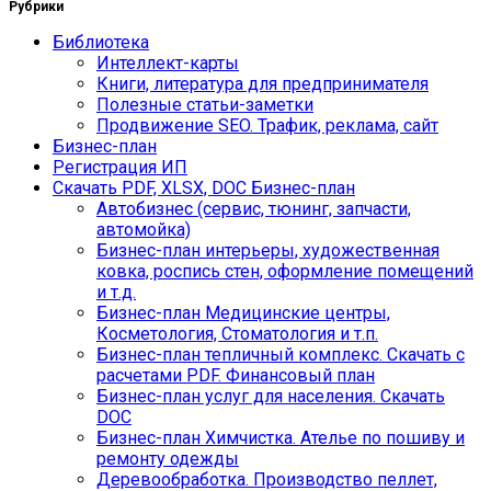
Рубрики
Библиотека
Интеллект-карты
Книги, литература для предпринимателя
Полезные статьи-заметки
Продвижение SEO. Трафик, реклама, сайт
Бизнес-план
Регистрация ИП
Скачать PDF, XLSX, DOC Бизнес-план
Автобизнес (сервис, тюнинг, запчасти,
автомойка)
Бизнес-план интерьеры, художественная
ковка, роспись стен, оформление помещений
и т.д.
Бизнес-план Медицинские центры,
Косметология, Стоматология и т.п.
Бизнес-план тепличный комплекс. Скачать с
расчетами PDF. Финансовый план
Бизнес-план услуг для населения. Скачать
DOC
Бизнес-план Химчистка. Ателье по пошиву и
ремонту одежды
Деревообработка. Производство пеллет,