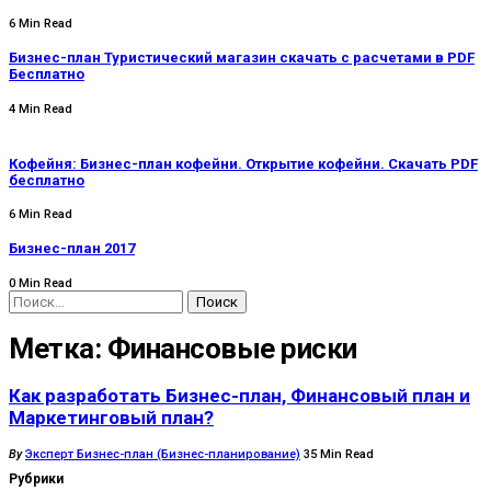
6 Min Read
Бизнес-план Туристический магазин скачать с расчетами в PDF
Бесплатно
4 Min Read
Кофейня: Бизнес-план кофейни. Открытие кофейни. Скачать PDF
бесплатно
6 Min Read
Бизнес-план 2017
0 Min Read
Найти:
Метка:
Финансовые риски
Как разработать Бизнес-план, Финансовый план и
Маркетинговый план?
Posted
By
Эксперт Бизнес-план (Бизнес-планирование)
35 Min Read
by
Рубрики