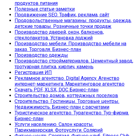
продуктов питания
Полезные статьи-заметки
Продвижение SEO. Трафик, реклама, сайт
Продовольственные магазины: продукты, одежда,
детские товары. Розничные точки продаж
Производство дверей, окон, балконов,
стеклопакетов. Установка лоджий
Производство мебели. Производство мебели на
заказ. Торговля. Бизнес-план
Производство одежды
Производство стройматериалов. Цементный завод,
тротуарная плитка, кирпич, камень
Регистрация ИП
Рекламное агентство. Digital Agency. Агенство
интернет-маркетинга. Маркетинговое агентство
Скачать PDF, XLSX, DOC Бизнес-план
Строительство домов, коттеджных поселков
Строительство. Гостиницы. Торговые центры.
Недвижимость. Бизнес-план с расчетами
Туристическое агентство. Турагенство. Тур-фирма.
Бизнес-план
Услуги населению. Салон красоты.
Парикмахерская. Фотоуслуги. Солярий
Фитнес-центр. Спортзал. Фитнес-клуб. Fitness Club.