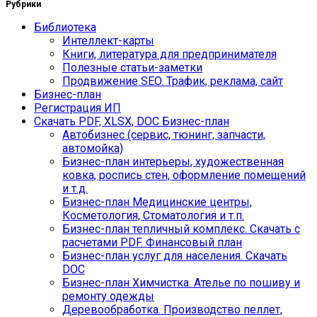
Рубрики
Библиотека
Интеллект-карты
Книги, литература для предпринимателя
Полезные статьи-заметки
Продвижение SEO. Трафик, реклама, сайт
Бизнес-план
Регистрация ИП
Скачать PDF, XLSX, DOC Бизнес-план
Автобизнес (сервис, тюнинг, запчасти,
автомойка)
Бизнес-план интерьеры, художественная
ковка, роспись стен, оформление помещений
и т.д.
Бизнес-план Медицинские центры,
Косметология, Стоматология и т.п.
Бизнес-план тепличный комплекс. Скачать с
расчетами PDF. Финансовый план
Бизнес-план услуг для населения. Скачать
DOC
Бизнес-план Химчистка. Ателье по пошиву и
ремонту одежды
Деревообработка. Производство пеллет,