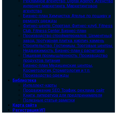
Рекламное агентство. Digital Agency. Агенство
интернет-маркетинга. Маркетинговое
агентство
Бизнес-план Химчистка. Ателье по пошиву и
ремонту одежды
Фитнес-центр. Спортзал. Фитнес-клуб. Fitness
Club. Fitness Center. Бизнес-план
Производство стройматериалов. Цементный
завод, тротуарная плитка, кирпич, камень
Строительство. Гостиницы. Торговые центры.
Недвижимость. Бизнес-план с расчетами
Пищевая промышленность. Производство
продуктов питания
Бизнес-план Медицинские центры,
Косметология, Стоматология и т.п.
Производство одежды
Библиотека
Интеллект-карты
Продвижение SEO. Трафик, реклама, сайт
Книги, литература для предпринимателя
Полезные статьи-заметки
Карта сайта
Регистрация ИП