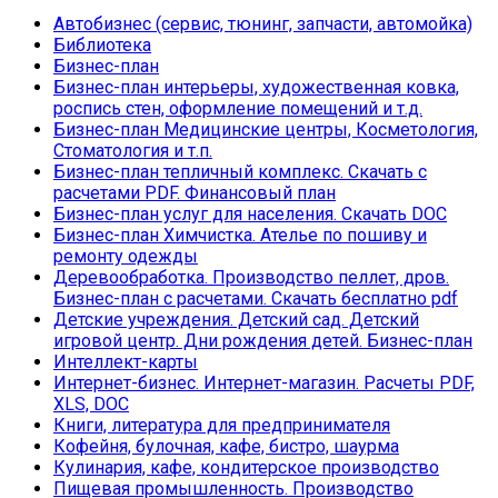
Автобизнес (сервис, тюнинг, запчасти, автомойка)
Библиотека
Бизнес-план
Бизнес-план интерьеры, художественная ковка,
роспись стен, оформление помещений и т.д.
Бизнес-план Медицинские центры, Косметология,
Стоматология и т.п.
Бизнес-план тепличный комплекс. Скачать с
расчетами PDF. Финансовый план
Бизнес-план услуг для населения. Скачать DOC
Бизнес-план Химчистка. Ателье по пошиву и
ремонту одежды
Деревообработка. Производство пеллет, дров.
Бизнес-план с расчетами. Скачать бесплатно pdf
Детские учреждения. Детский сад. Детский
игровой центр. Дни рождения детей. Бизнес-план
Интеллект-карты
Интернет-бизнес. Интернет-магазин. Расчеты PDF,
XLS, DOC
Книги, литература для предпринимателя
Кофейня, булочная, кафе, бистро, шаурма
Кулинария, кафе, кондитерское производство
Пищевая промышленность. Производство