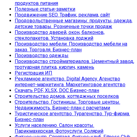
продуктов питания
Полезные статьи-заметки
Продвижение SEO. Трафик, реклама, сайт
Продовольственные магазины: продукты, одежда,
детские товары. Розничные точки продаж
Производство дверей, окон, балконов,
стеклопакетов. Установка лоджий
Производство мебели. Производство мебели на
заказ. Торговля. Бизнес-план
Производство одежды
Производство стройматериалов. Цементный завод,
тротуарная плитка, кирпич, камень
Регистрация ИП
Рекламное агентство. Digital Agency. Агенство
интернет-маркетинга. Маркетинговое агентство
Скачать PDF, XLSX, DOC Бизнес-план
Строительство домов, коттеджных поселков
Строительство. Гостиницы. Торговые центры.
Недвижимость. Бизнес-план с расчетами
Туристическое агентство. Турагенство. Тур-фирма.
Бизнес-план
Услуги населению. Салон красоты.
Парикмахерская. Фотоуслуги. Солярий
Фитнес-центр. Спортзал. Фитнес-клуб. Fitness Club.