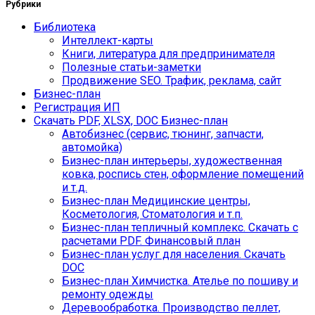
Рубрики
Библиотека
Интеллект-карты
Книги, литература для предпринимателя
Полезные статьи-заметки
Продвижение SEO. Трафик, реклама, сайт
Бизнес-план
Регистрация ИП
Скачать PDF, XLSX, DOC Бизнес-план
Автобизнес (сервис, тюнинг, запчасти,
автомойка)
Бизнес-план интерьеры, художественная
ковка, роспись стен, оформление помещений
и т.д.
Бизнес-план Медицинские центры,
Косметология, Стоматология и т.п.
Бизнес-план тепличный комплекс. Скачать с
расчетами PDF. Финансовый план
Бизнес-план услуг для населения. Скачать
DOC
Бизнес-план Химчистка. Ателье по пошиву и
ремонту одежды
Деревообработка. Производство пеллет,