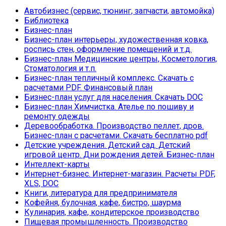
Автобизнес (сервис, тюнинг, запчасти, автомойка)
Библиотека
Бизнес-план
Бизнес-план интерьеры, художественная ковка,
роспись стен, оформление помещений и т.д.
Бизнес-план Медицинские центры, Косметология,
Стоматология и т.п.
Бизнес-план тепличный комплекс. Скачать с
расчетами PDF. Финансовый план
Бизнес-план услуг для населения. Скачать DOC
Бизнес-план Химчистка. Ателье по пошиву и
ремонту одежды
Деревообработка. Производство пеллет, дров.
Бизнес-план с расчетами. Скачать бесплатно pdf
Детские учреждения. Детский сад. Детский
игровой центр. Дни рождения детей. Бизнес-план
Интеллект-карты
Интернет-бизнес. Интернет-магазин. Расчеты PDF,
XLS, DOC
Книги, литература для предпринимателя
Кофейня, булочная, кафе, бистро, шаурма
Кулинария, кафе, кондитерское производство
Пищевая промышленность. Производство