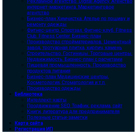
Рекламное агентство. Digital Agency. Агенство
интернет-маркетинга. Маркетинговое
агентство
Бизнес-план Химчистка. Ателье по пошиву и
ремонту одежды
Фитнес-центр. Спортзал. Фитнес-клуб. Fitness
Club. Fitness Center. Бизнес-план
Производство стройматериалов. Цементный
завод, тротуарная плитка, кирпич, камень
Строительство. Гостиницы. Торговые центры.
Недвижимость. Бизнес-план с расчетами
Пищевая промышленность. Производство
продуктов питания
Бизнес-план Медицинские центры,
Косметология, Стоматология и т.п.
Производство одежды
Библиотека
Интеллект-карты
Продвижение SEO. Трафик, реклама, сайт
Книги, литература для предпринимателя
Полезные статьи-заметки
Карта сайта
Регистрация ИП