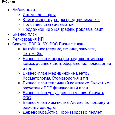
Рубрики
Библиотека
Интеллект-карты
Книги, литература для предпринимателя
Полезные статьи-заметки
Продвижение SEO. Трафик, реклама, сайт
Бизнес-план
Регистрация ИП
Скачать PDF, XLSX, DOC Бизнес-план
Автобизнес (сервис, тюнинг, запчасти,
автомойка)
Бизнес-план интерьеры, художественная
ковка, роспись стен, оформление помещений
и т.д.
Бизнес-план Медицинские центры,
Косметология, Стоматология и т.п.
Бизнес-план тепличный комплекс. Скачать с
расчетами PDF. Финансовый план
Бизнес-план услуг для населения. Скачать
DOC
Бизнес-план Химчистка. Ателье по пошиву и
ремонту одежды
Деревообработка. Производство пеллет,