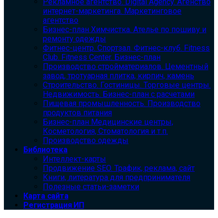
Рекламное агентство. Digital Agency. Агенство
интернет-маркетинга. Маркетинговое
агентство
Бизнес-план Химчистка. Ателье по пошиву и
ремонту одежды
Фитнес-центр. Спортзал. Фитнес-клуб. Fitness
Club. Fitness Center. Бизнес-план
Производство стройматериалов. Цементный
завод, тротуарная плитка, кирпич, камень
Строительство. Гостиницы. Торговые центры.
Недвижимость. Бизнес-план с расчетами
Пищевая промышленность. Производство
продуктов питания
Бизнес-план Медицинские центры,
Косметология, Стоматология и т.п.
Производство одежды
Библиотека
Интеллект-карты
Продвижение SEO. Трафик, реклама, сайт
Книги, литература для предпринимателя
Полезные статьи-заметки
Карта сайта
Регистрация ИП